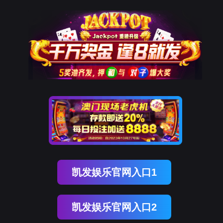
威九(中国)国际
威九(中国)国际
中文
EN
关于威九(中国)国际
关于威九(中国)国际
技术平台
产品管线
商务合作
市场靶点布局
战略合作
职业开展
新闻资讯
公司新闻
媒体报道
联系威九(中国)国际